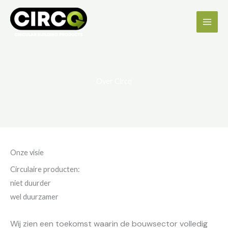
Ga
naar
de
inhoud
Over Circq
Onze visie
Circulaire producten:
niet duurder
wel duurzamer
Wij zien een toekomst waarin de bouwsector volledig