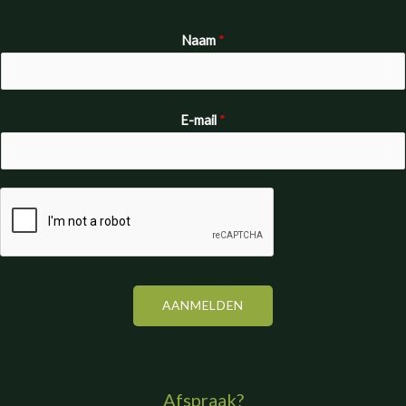
Naam
*
E-mail
*
AANMELDEN
Afspraak?