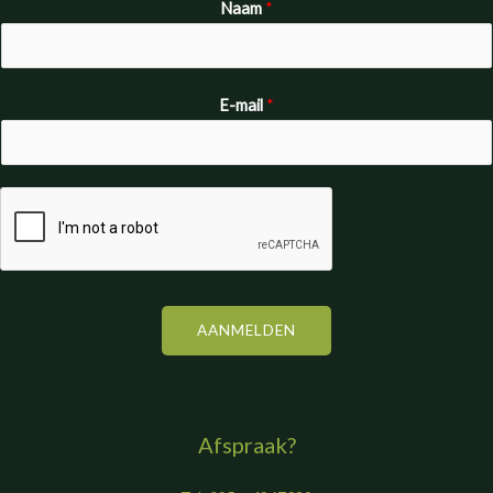
Naam
*
E-mail
*
AANMELDEN
Afspraak?