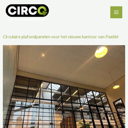
Ga
naar
de
inhoud
Circulaire plafondpanelen voor het nieuwe kantoor van Paebbl