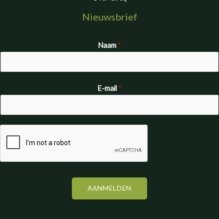
Nieuwsbrief
Naam
*
E-mail
*
AANMELDEN