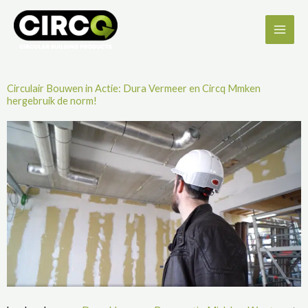
Ga
naar
de
inhoud
Circulair Bouwen in Actie: Dura Vermeer en Circq Mmken
hergebruik de norm!